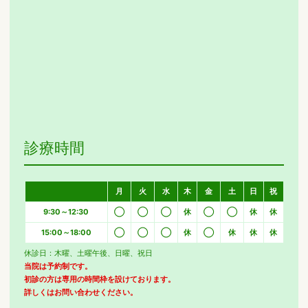
診療時間
月
火
水
木
金
土
日
祝
9:30～12:30
◯
◯
◯
休
◯
◯
休
休
15:00～18:00
◯
◯
◯
休
◯
休
休
休
休診日：木曜、土曜午後、日曜、祝日
当院は予約制です。
初診の方は専用の時間枠を設けております。
詳しくはお問い合わせください。