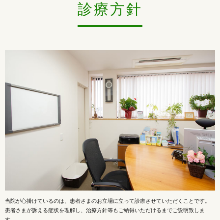
診療方針
2023/04/04
マイナンバーカードを使用したオンライン資格確認について
◯当院は診療情報を取得・活用することにより、質の高い医療の提供に努めてい
ます。
◯詳細な情報を取得・活用するため、マイナ保険証の利用にご協力お願い致しま
す。
2022/05/23
うつからの復職支援を更新しました
うつからの復職支援
についての情報を更新しております。
どうぞご覧ください。
当院が心掛けているのは、患者さまのお立場に立って診療させていただくことです。
患者さまが訴える症状を理解し、治療方針等もご納得いただけるまでご説明致しま
す。